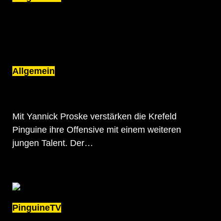
AUS EINEM ADLER WIRD EIN PINGUIN
Allgemein
AUS EINEM ADLER WIRD EIN PINGUIN:
YANNICK PROSKE WECHSELT IN DIE
SEIDENSTADT.
Mit Yannick Proske verstärken die Krefeld
Pinguine ihre Offensive mit einem weiteren
jungen Talent. Der…
PinguineTV
ENDLICH WIEDER SCHWARZ-GELB