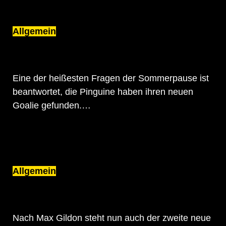
Allgemein
GOALIE GEFUNDEN: JUHA JATKOLA
WECHSELT AUS FINNLAND NACH
KREFELD
Eine der heißesten Fragen der Sommerpause ist
beantwortet, die Pinguine haben ihren neuen
Goalie gefunden.…
Allgemein
TORONTO MAPLE LEAFS
ERSTRUNDENPICK WECHSELT AN DEN
NIEDERRHEIN
Nach Max Gildon steht nun auch der zweite neue