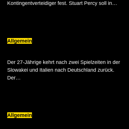
Kontingentverteidiger fest. Stuart Percy soll in…
Allgemein
US-VERTEIDIGER MAX GILDON WIRD EIN
PINGUIN
Der 27-Jährige kehrt nach zwei Spielzeiten in der
Slowakei und Italien nach Deutschland zurück.
Der…
Allgemein
KREFELD PINGUINE UND HAMMER
EISBÄREN FÜHREN KOOPERATION FORT