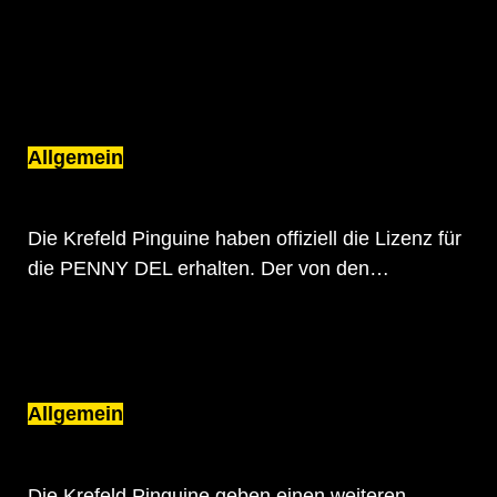
TRAGEN
Allgemein
RÜCKKEHR INS OBERHAUS DES
DEUTSCHEN EISHOCKEYS PERFEKT
Die Krefeld Pinguine haben offiziell die Lizenz für
die PENNY DEL erhalten. Der von den…
Allgemein
EIGENGEWÄCHS LUCA HAUF KEHRT ZU
DEN PINGUINEN ZURÜCK
Die Krefeld Pinguine geben einen weiteren