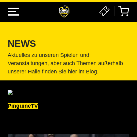
NEWS
Aktuelles zu unseren Spielen und
Veranstaltungen, aber auch Themen außerhalb
unserer Halle finden Sie hier im Blog.
PinguineTV
STRAMPELN UND K*TZEN