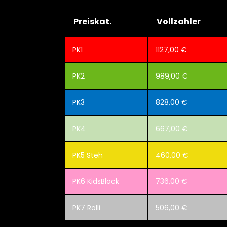
Preiskat.
Vollzahler
PK1
1127,00 €
PK2
989,00 €
PK3
828,00 €
PK4
667,00 €
PK5 Steh
460,00 €
PK6 KidsBlock
736,00 €
PK7 Rolli
506,00 €