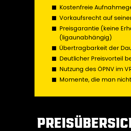
Kostenfreie Aufnahmege
Vorkaufsrecht auf sein
Preisgarantie (keine Er
(ligaunabhängig)
Übertragbarkeit der Da
Deutlicher Preisvorteil
Nutzung des ÖPNV im VRR
Momente, die man nicht
PREISÜBERSIC