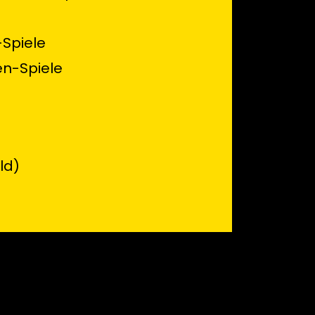
-Spiele
en-Spiele
ld)