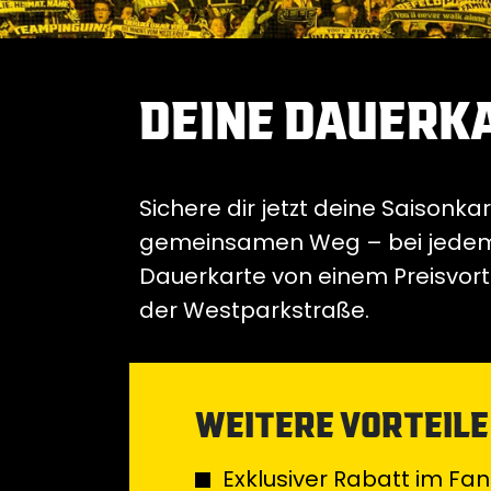
DEINE DAUERKA
Sichere dir jetzt deine Saisonk
gemeinsamen Weg – bei jedem H
Dauerkarte von einem Preisvorte
der Westparkstraße.
WEITERE VORTEILE
Exklusiver Rabatt im F