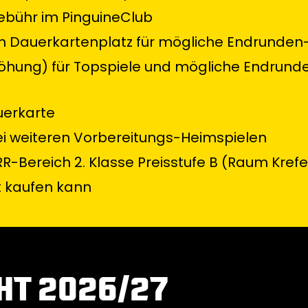
bühr im PinguineClub
en Dauerkartenplatz für mögliche Endrunden
höhung) für Topspiele und mögliche Endrund
uerkarte
 bei weiteren Vorbereitungs-Heimspielen
-Bereich 2. Klasse Preisstufe B (Raum Krefe
 kaufen kann
HT 2026/27