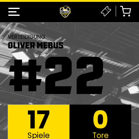
VERTEIDIGUNG
OLIVER MEBUS
#22
17
0
Spiele
Tore