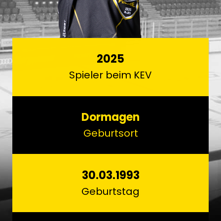
2025
Spieler beim KEV
Dormagen
Geburtsort
30.03.1993
Geburtstag