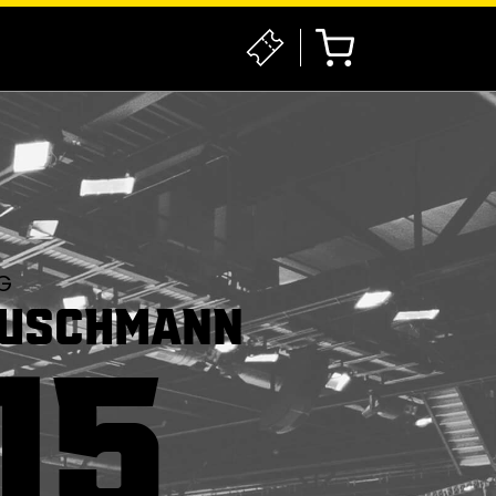
G
BUSCHMANN
15