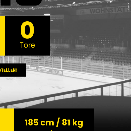
0
Tore
STELLEN!
185 cm / 81 kg