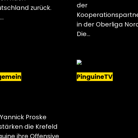
der
tschland zurück.
Kooperationspartn
…
in der Oberliga Nor
Die…
gemein
PinguineTV
 EINEM ADLER WIRD
ENDLICH WIEDER
 PINGUIN: YANNICK
SCHWARZ-GELB
SKE WECHSELT IN
TRAGEN
 SEIDENSTADT.
 Yannick Proske
stärken die Krefeld
guine ihre Offensive