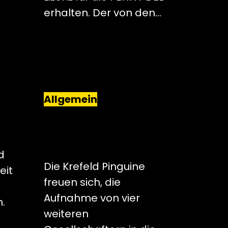
erhalten. Der von den…
Allgemein
KREFELD PINGUINE
NEN
ERWEITERN
GESELLSCHAFTERKREI
S
d
Die Krefeld Pinguine
eit
freuen sich, die
Aufnahme von vier
.
weiteren