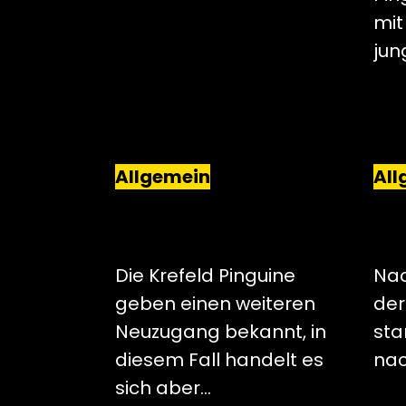
mit
jun
Allgemein
All
EIGENGEWÄCHS LUCA
PR
HAUF KEHRT ZU DEN
PR
PINGUINEN ZURÜCK
PIN
Die Krefeld Pinguine
Nac
geben einen weiteren
der
Neuzugang bekannt, in
sta
diesem Fall handelt es
nac
sich aber…