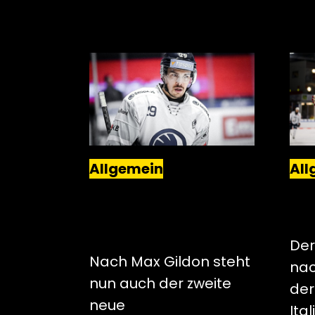
Allgemein
All
TORONTO MAPLE LEAFS
US-
ERSTRUNDENPICK
GIL
WECHSELT AN DEN
PIN
NIEDERRHEIN
Der
Nach Max Gildon steht
nac
nun auch der zweite
der
neue
Ita