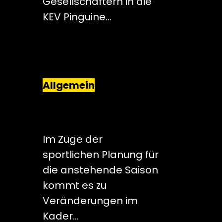
Gesellschaftern in die
KEV Pinguine…
Allgemein
KREFELD PINGUINE
GEBEN ABGÄNGE
BEKANNT
Im Zuge der
sportlichen Planung für
die anstehende Saison
kommt es zu
Veränderungen im
Kader…