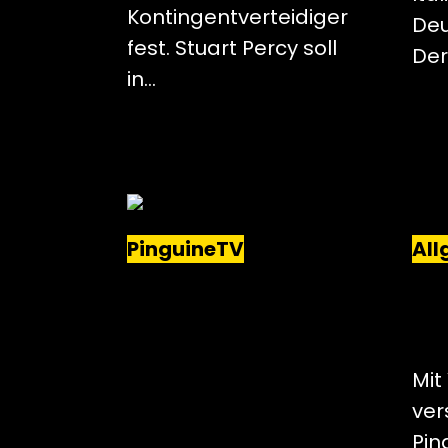
Kontingentverteidiger
Deu
fest. Stuart Percy soll
Der
in…
PinguineTV
All
AUS EINEM ADLER WIRD
AUS
EIN PINGUIN
EIN
PRO
DIE
Mit
ver
Pin