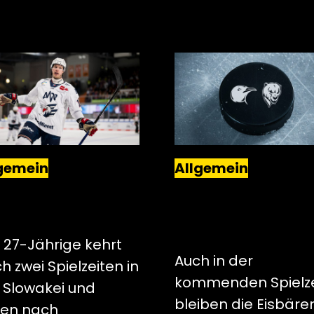
gemein
Allgemein
VERTEIDIGER MAX
KREFELD PINGUINE
DON WIRD EIN
HAMMER EISBÄREN
GUIN
FÜHREN KOOPERAT
FORT
 27-Jährige kehrt
Auch in der
h zwei Spielzeiten in
kommenden Spielze
 Slowakei und
bleiben die Eisbäre
lien nach