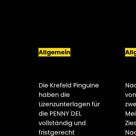
Allgemein
All
KREFELD PINGUINE
TH
BEANTRAGEN LIZENZ
NEU
FÜR DIE PENNY DEL
DER
Die Krefeld Pinguine
Na
haben die
von
Lizenzunterlagen für
zw
die PENNY DEL
Mei
vollständig und
Zie
fristgerecht
Nac