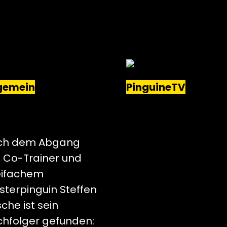
gemein
PinguineTV
OMAS DOLAK WIRD
WIR HABEN ES
ER CO-TRAINER
GESCHAFFT
 KREFELD PINGUINE
ch dem Abgang
 Co-Trainer und
eifachem
sterpinguin Steffen
sche ist sein
hfolger gefunden: