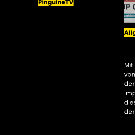
PinguineTV
STRAMPELN UND
K*TZEN
All
ECH
KEV
SC
Mit
von
der
Imp
die
der