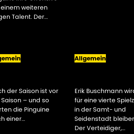
 einem weiteren
gen Talent. Der…
gemein
Allgemein
E-SEASON-
ERIK BUSCHMANN
OGRAMM DER
BLEIBT DEN PINGUI
GUINE STEHT FEST
ERHALTEN
h der Saison ist vor
Erik Buschmann wir
 Saison – und so
für eine vierte Spielz
rten die Pinguine
in der Samt- und
h einer…
Seidenstadt bleiben
Der Verteidiger,…