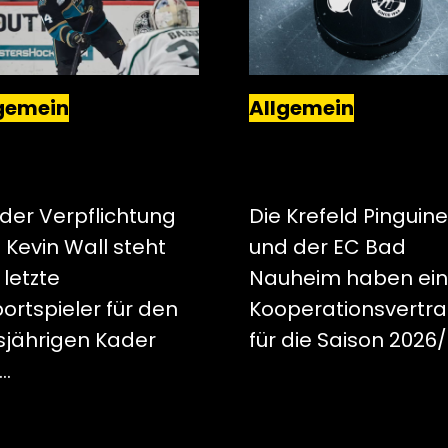
gemein
Allgemein
L-FLÜGELSTÜRMER
EC BAD NAUHEIM W
IN WALL WIRD EIN
KOOPERATIONSPAR
HWARZ-GELBER
R DER PINGUINE
 der Verpflichtung
Die Krefeld Pinguine
 Kevin Wall steht
und der EC Bad
 letzte
Nauheim haben ei
ortspieler für den
Kooperationsvertr
sjährigen Kader
für die Saison 2026
…