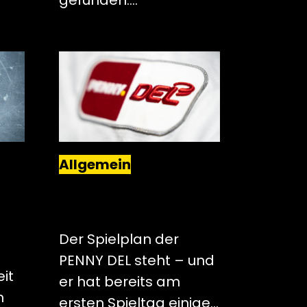
gefunden.…
Allgemein
 UND
PENNY DEL-SPIELPLAN
OFFIZIELL: PINGUINE
ION
TREFFEN AUF PINGUINS
Der Spielplan der
PENNY DEL steht – und
it
er hat bereits am
n
ersten Spieltag einige…