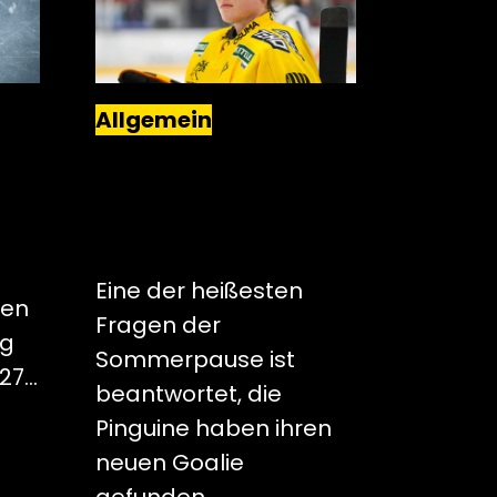
Allgemein
IRD
GOALIE GEFUNDEN:
TNE
JUHA JATKOLA
WECHSELT AUS
FINNLAND NACH
KREFELD
Eine der heißesten
nen
Fragen der
ag
Sommerpause ist
/27…
beantwortet, die
Pinguine haben ihren
neuen Goalie