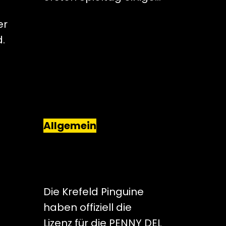
er
d.
Allgemein
RÜCKKEHR INS
OBERHAUS DES
DEUTSCHEN
EISHOCKEYS PERFEKT
Die Krefeld Pinguine
haben offiziell die
Lizenz für die PENNY DEL