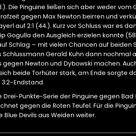
.). Die Pinguine ließen sich aber weder vom 
trafzeit gegen Max Newton beirren und verkü
rl auf 2:1 (44.). Kurz vor Schluss war es da
lip Gogulla den Ausgleich erzielen konnte (58.
uf Schlag – mit vielen Chancen auf beiden Se
ms Schlussmann Gerald Kuhn dann nochmal 
ds gegen Newton und Dybowski machen. Auc
sich beide Torhüter stark, am Ende sorgte d
n 3:2-Endstand.
 Drei-Punkte-Serie der Pinguine gegen Ba
hnet gegen die Roten Teufel. Für die Pingui
Blue Devils aus Weiden weiter.