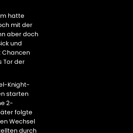
im hatte
och mit der
ann aber doch
Bick und
it Chancen
s Tor der
el-Knight-
en starten
ne 2-
äter folgte
ten Wechsel
ellten durch