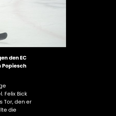
egen den EC
s Popiesch
ige
 Felix Bick
 Tor, den er
te die