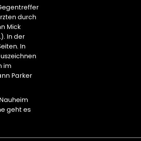
Gegentreffer
rzten durch
nn Mick
). In der
iten. In
auszeichnen
h im
ann Parker
d Nauheim
ne geht es