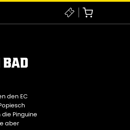
N BAD
gen den EC
Popiesch
 die Pinguine
te aber