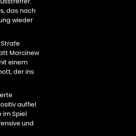
sstreffer.
es, das nach
rung wieder
 Strafe
att Marcinew
mit einem
tt, der ins
erte
itiv auffiel
 im Spiel
fensive und