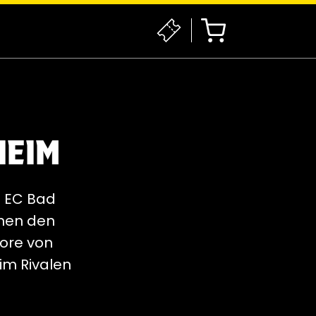
HEIM
m EC Bad
inen den
Tore von
im Rivalen