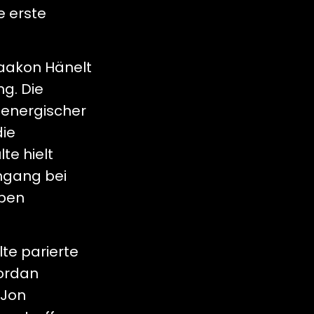
e erste
Haakon Hänelt
ng. Die
n energischer
die
te hielt
ingang bei
ppen
te parierte
Jordan
 Jon