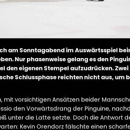
sich am Sonntagabend im Auswärtsspiel be
ben. Nur phasenweise gelang es den Pingui
fel den eigenen Stempel aufzudrücken. Zwei
ische Schlussphase reichten nicht aus, um 
 mit vorsichtigen Ansätzen beider Mannschaf
Lessio den Vorwärtsdrang der Pinguine, nach
ß unter die Latte setzte. Doch die Antwort d
 warten: Kevin Orendorz fälschte einen schar