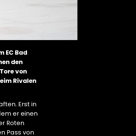
im EC Bad
nen den
 Tore von
beim Rivalen
ten. Erst in
dem er einen
er Roten
fen Pass von