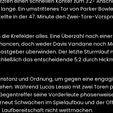
zten einen schnellen Konter zum 3:2- Anschlu
lange. Ein umstrittenes Tor von Parker Bowl
llte in der 47. Minute den Zwei-Tore-Vorsp
die Krefelder alles. Eine Überzahl nach einer
hancen, doch weder Davis Vandane noch M
Gastgeber überwinden. Der letzte Sturmlauf 
hließlich das entscheidende 5:2 durch Hickmo
Konstanz und Ordnung, um gegen eine engagi
en. Während Lucas Lessio mit zwei Toren pos
er Gegentreffer seine Vorderleute phasenweise
 erneut Schwächen im Spielaufbau und der Of
 Laufbereitschaft nicht wettmachen.