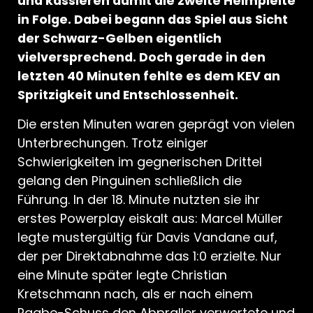
und kassieren damit die zweite Heimpleite
in Folge. Dabei begann das Spiel aus Sicht
der Schwarz-Gelben eigentlich
vielversprechend. Doch gerade in den
letzten 40 Minuten fehlte es dem KEV an
Spritzigkeit und Entschlossenheit.
Die ersten Minuten waren geprägt von vielen
Unterbrechungen. Trotz einiger
Schwierigkeiten im gegnerischen Drittel
gelang den Pinguinen schließlich die
Führung. In der 18. Minute nutzten sie ihr
erstes Powerplay eiskalt aus: Marcel Müller
legte mustergültig für Davis Vandane auf,
der per Direktabnahme das 1:0 erzielte. Nur
eine Minute später legte Christian
Kretschmann nach, als er nach einem
Raabe-Schuss den Abpraller verwertete und